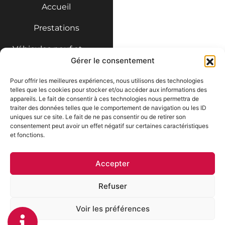
Accueil
Garage automobile Niort
Prestations
Véhicules neuf et
import
Gérer le consentement
Véhicules d’occasion
Pour offrir les meilleures expériences, nous utilisons des technologies
telles que les cookies pour stocker et/ou accéder aux informations des
Fleury Auto
appareils. Le fait de consentir à ces technologies nous permettra de
Contact
traiter des données telles que le comportement de navigation ou les ID
Mentions légales
uniques sur ce site. Le fait de ne pas consentir ou de retirer son
Politique de confidentialité
consentement peut avoir un effet négatif sur certaines caractéristiques
Prestations
Plan du site
et fonctions.
Entretien
d’automobile
Accepter
Voitures d’occasion
Refuser
et d’import
Réparation et pose
Voir les préférences
de pare-brise