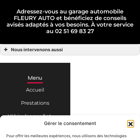
Adressez-vous au garage automobile
FLEURY AUTO et bénéficiez de conseils
avisés adaptés à vos besoins. À votre service
au 02 51 69 83 27
Nous intervenons aussi
Garage automobile
Garage automobile Fontaines
Garage automobile Fontenay-le-Comte
Garage automobile La Châtaigneraie
Garage automobile Luçon
Menu
Garage automobile Marans
Garage automobile Mauzé-sur-le-Mignon
Accueil
Garage automobile Niort
Prestations
Véhicules neuf et
import
Gérer le consentement
Véhicules d’occasion
Pour offrir les meilleures expériences, nous utilisons des technologies