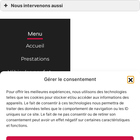
Nous intervenons aussi
Vente véhicules Nissan occasions
Vente véhicules Nissan occasions Fontaines
Vente véhicules Nissan occasions Fontenay-le-Comte
Vente véhicules Nissan occasions La Châtaigneraie
Vente véhicules Nissan occasions Luçon
Menu
Vente véhicules Nissan occasions Marans
Vente véhicules Nissan occasions Mauzé-sur-le-Mignon
Accueil
Vente véhicules Nissan occasions Niort
Prestations
Véhicules neuf et
import
Gérer le consentement
Véhicules d’occasion
Pour offrir les meilleures expériences, nous utilisons des technologies
telles que les cookies pour stocker et/ou accéder aux informations des
Fleury Auto
appareils. Le fait de consentir à ces technologies nous permettra de
Contact
traiter des données telles que le comportement de navigation ou les ID
Mentions légales
uniques sur ce site. Le fait de ne pas consentir ou de retirer son
Politique de confidentialité
consentement peut avoir un effet négatif sur certaines caractéristiques
Prestations
Plan du site
et fonctions.
Entretien