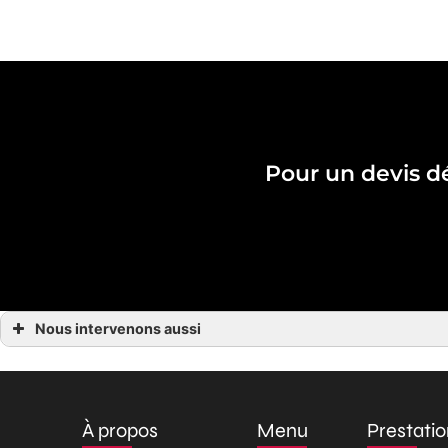
Pour un devis d
Nous intervenons aussi
Carrosserie Fontaines
Carrosserie Fontenay-le-Comte
Carrosserie La Châtaigneraie
Carrosserie Luçon
Carrosserie Marans
À propos
Menu
Prestati
Carrosserie Mauzé-sur-le-Mignon
Carrosserie Niort