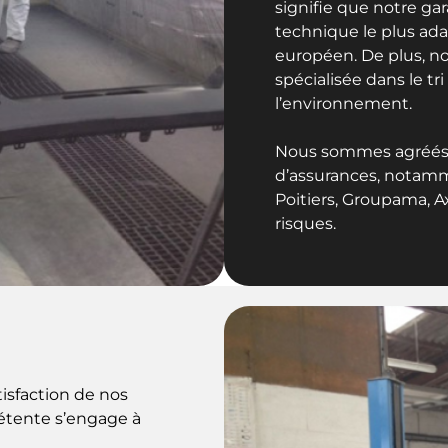
signifie que notre g
technique le plus adap
européen. De plus, no
spécialisée dans le t
l’environnement.
Nous sommes agréés
d’assurances, notam
Poitiers, Groupama, Ax
risques.
isfaction de nos
pétente s’engage à